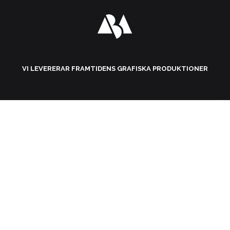
VI LEVERERAR FRAMTIDENS GRAFISKA PRODUKTIONER
08-441 95 00
hej@aba.nu
Köpvillkor
|
Betalning
|
Leverans
|
Retur
|
Reklamation