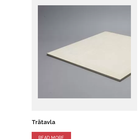
Trätavla
READ MORE