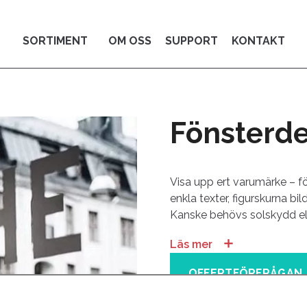
SORTIMENT
OM OSS
SUPPORT
KONTAKT
Fönsterd
Visa upp ert varumärke – fö
enkla texter, figurskurna bi
Kanske behövs solskydd el
＋
Läs mer
OFFERTFÖRFRÅGAN