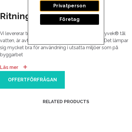
Privatperson
Ritning | Vattenresistent
Företag
Vi levererar tryck på väderbeständigt material! Tyvek® tål
vatten, är avtorkningsbart, vikbart och slitstarkt. Det lämpar
sig mycket bra för användning i utsatta miljöer som på
byggarbet
＋
Läs mer
OFFERTFÖRFRÅGAN
RELATED PRODUCTS