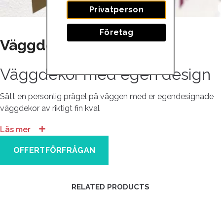
Privatperson
Företag
Väggdekor
Väggdekor med egen design
Sätt en personlig prägel på väggen med er egendesignade
väggdekor av riktigt fin kval
＋
Läs mer
OFFERTFÖRFRÅGAN
RELATED PRODUCTS